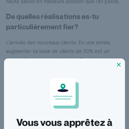
haute saison en meilleure position que l’an passé.
De quelles réalisations es-tu
particulièrement fier?
L’arrivée des nouveaux clients. En une année,
augmenter sa base de clients de 50% est un
accomplissement considérable. On voit que nos
efforts ont porté fruit. On a accueilli des clients
très intéressants, et très diversifiés tels que
Browns et WIPTEC, ainsi que complété notre
première année avec HBC et Dynamite. Ils nous
ont partagé des commentaires positifs, ce qui fait
plaisir à entendre de deux joueurs majeurs.
Vous vous apprêtez à
Comment crois-tu qu’Intelcom a