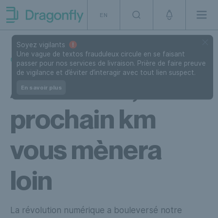
Skip to navigation
SKip to content
EN
Men
Dragonfly Shipping Canada
Soyez vigilants
Une vague de textos frauduleux circule en se faisant
CARRIÈRES CHEZ DRAGONFLY
passer pour nos services de livraison. Prière de faire preuve
de vigilance et d’éviter d’interagir avec tout lien suspect.
Avec nous, le
En savoir plus
prochain km
vous mènera
loin
La révolution numérique a bouleversé notre