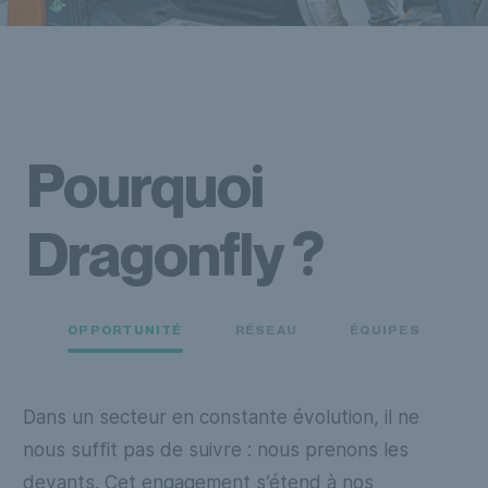
Pourquoi
Dragonfly ?
OPPORTUNITÉ
RÉSEAU
ÉQUIPES
Dans un secteur en constante évolution, il ne
Av
nous suffit pas de suivre : nous prenons les
un
devants. Cet engagement s’étend à nos
do