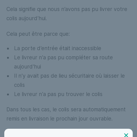
Cela signifie que nous n’avons pas pu livrer votre
colis aujourd’hui.
Cela peut être parce que:
La porte d’entrée était inaccessible
Le livreur n'a pas pu compléter sa route
aujourd'hui
Il n’y avait pas de lieu sécuritaire où laisser le
colis
Le livreur n'a pas pu trouver le colis
Dans tous les cas, le colis sera automatiquement
remis en livraison le prochain jour ouvrable.