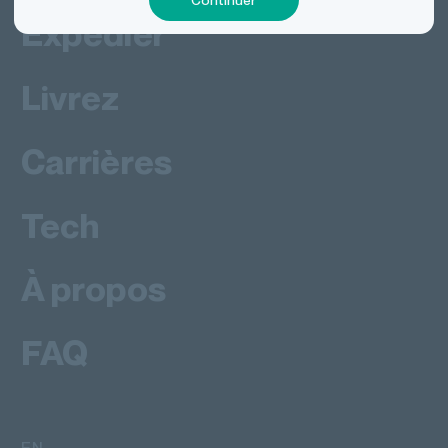
Expédier
Livrez
Carrières
Tech
À propos
FAQ
EN