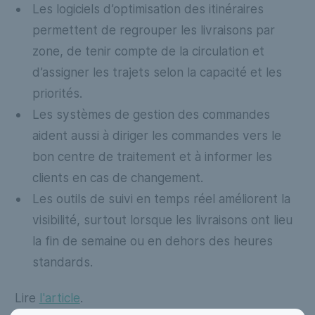
Les logiciels d’optimisation des itinéraires
permettent de regrouper les livraisons par
zone, de tenir compte de la circulation et
d’assigner les trajets selon la capacité et les
priorités.
Les systèmes de gestion des commandes
aident aussi à diriger les commandes vers le
bon centre de traitement et à informer les
clients en cas de changement.
Les outils de suivi en temps réel améliorent la
visibilité, surtout lorsque les livraisons ont lieu
la fin de semaine ou en dehors des heures
standards.
Lire
l'article
.