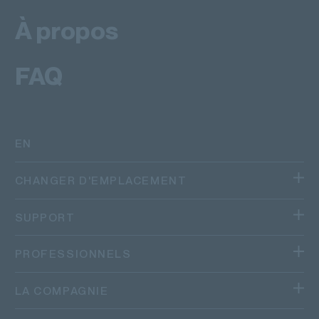
À propos
FAQ
EN
CHANGER D'EMPLACEMENT
Nous sommes présents dans plusieurs régions et
SUPPORT
pays.
Canada
SUIVRE UN COLIS
PROFESSIONNELS
Québec
FAQ
SERVICES COMMERCIAUX
LA COMPAGNIE
Autres provinces