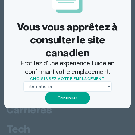
Dragonfly Shipping Canada
Vous vous apprêtez à
consulter le site
Repérer
canadien
Profitez d'une expérience fluide en
Expédier
confirmant votre emplacement.
CHOISISSEZ VOTRE EMPLACEMENT
Livrez
Continuer
Carrières
Tech