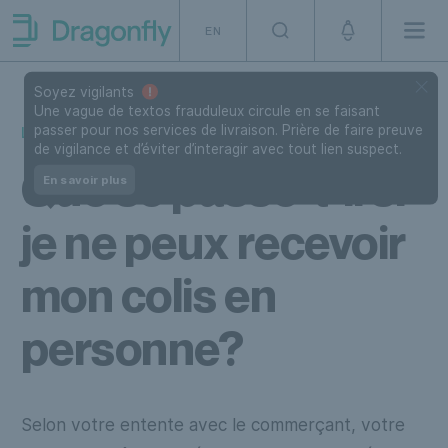
Skip to navigation
SKip to content
EN
Men
Dragonfly Shipping Canada
Soyez vigilants
Une vague de textos frauduleux circule en se faisant
passer pour nos services de livraison. Prière de faire preuve
LIVRAISON
de vigilance et d’éviter d’interagir avec tout lien suspect.
Que se passe-t-il si
En savoir plus
je ne peux recevoir
mon colis en
personne?
Selon votre entente avec le commerçant, votre