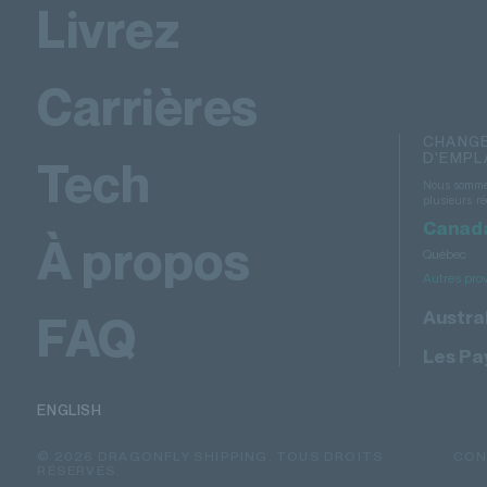
Livrez
Carrières
CHANG
D'EMP
Tech
Nous somme
plusieurs ré
Canad
À propos
Québec
Autres pro
Austral
FAQ
Les Pa
ENGLISH
© 2026 DRAGONFLY SHIPPING. TOUS DROITS
CON
RÉSERVÉS.