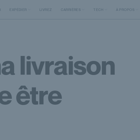
R
EXPÉDIER
LIVREZ
CARRIÈRES
TECH
À PROPOS
 livraison
e être