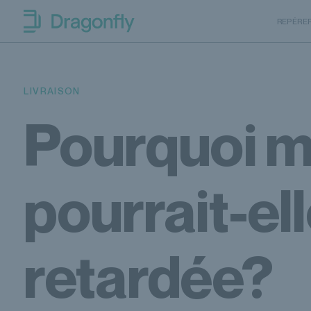
Skip to navigation
SKip to content
REPÉRE
Dragonfly Shipping Canada
LIVRAISON
Pourquoi ma
pourrait-ell
retardée?