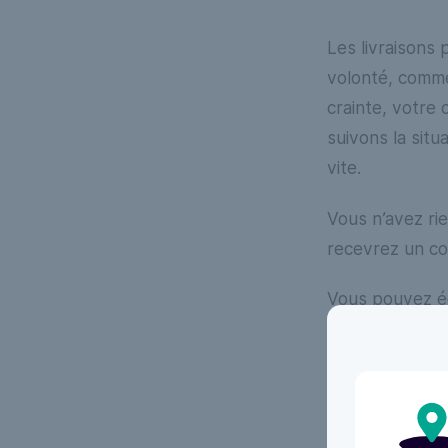
Les livraisons
volonté, comme
crainte, votre
suivons la situ
vite.
Vous n’avez rie
recevrez un cou
Vous pouvez 
informations.
Voir toutes nos questions
Voir toutes nos 
fréquentes