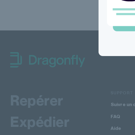
Dragonfly Shipping Canada
SUPPORT
Repérer
Suivre un 
Expédier
FAQ
Aide