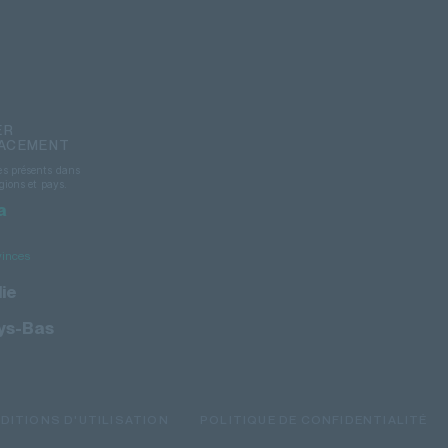
ER
LACEMENT
s présents dans
gions et pays.
a
vinces
ie
ys-Bas
DITIONS D'UTILISATION
POLITIQUE DE CONFIDENTIALITÉ