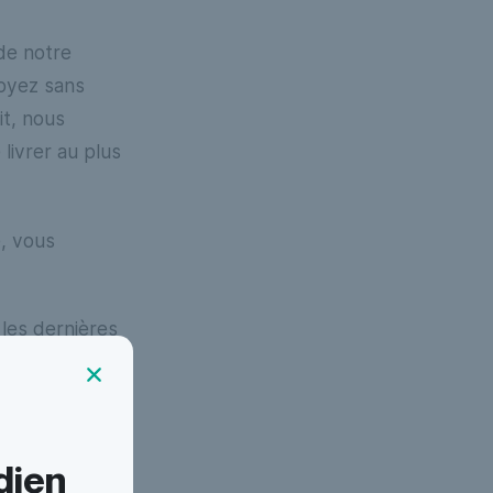
de notre
Soyez sans
it, nous
 livrer au plus
e, vous
les dernières
dien