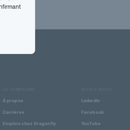
nfirmant
LA COMPAGNIE
SUIVEZ-NOUS
À propos
LinkedIn
Carrières
Facebook
Emplois chez Dragonfly
YouTube